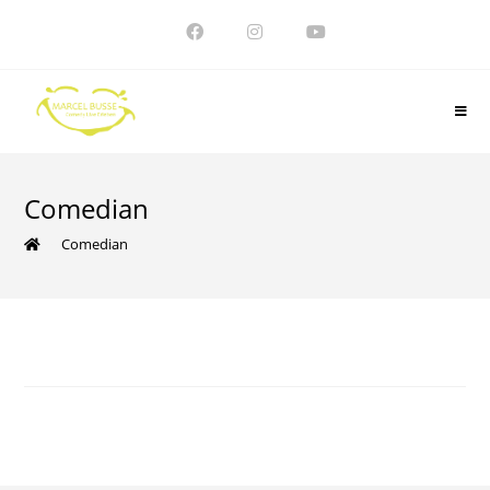
Zum
Inhalt
springen
Comedian
>
Comedian