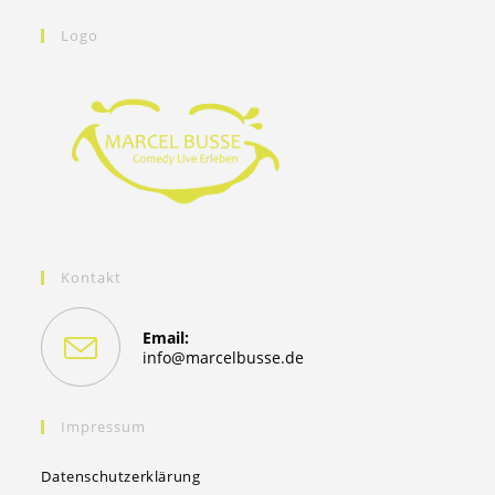
Logo
Kontakt
Email:
Opens
info@marcelbusse.de
in
your
application
Impressum
Datenschutzerklärung