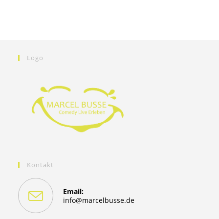
Logo
Kontakt
Email:
Opens
info@marcelbusse.de
in
your