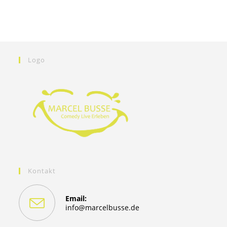
Logo
Kontakt
Email:
Opens
info@marcelbusse.de
in
your